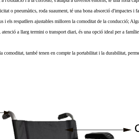
t a l'oxidació i a la corrosió, s'adapta a diversos entorns, té una forta ca
itat o pneumàtics, roda suaument, té una bona absorció d'impactes i faci
i els respatllers ajustables milloren la comoditat de la conducció; Alg
tenció a llarg termini o transport diari, és una opció ideal per a famílies
la comoditat, també tenen en compte la portabilitat i la durabilitat, per