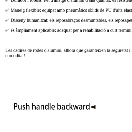
✅ Durador i robust: Fet d'aliatge d'alumini d'alta qualitat, és resisten
✅ Maneig flexible: equipat amb pneumàtics sòlids de PU d'alta elastic
✅ Disseny humanitzat: els reposabraços desmuntables, els reposapeus 
✅ és àmpliament aplicable: adequat per a rehabilitació a curt termini, a
Les cadires de rodes d'alumini, alhora que garanteixen la seguretat i 
comoditat!