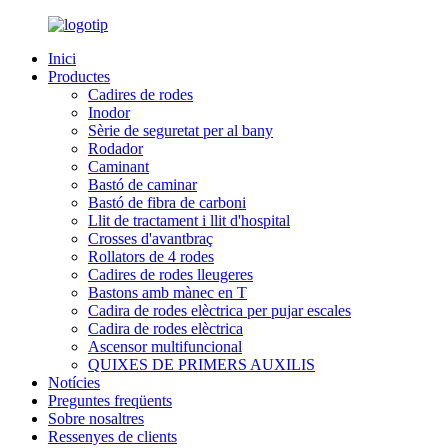
Inici
Productes
Cadires de rodes
Inodor
Sèrie de seguretat per al bany
Rodador
Caminant
Bastó de caminar
Bastó de fibra de carboni
Llit de tractament i llit d'hospital
Crosses d'avantbraç
Rollators de 4 rodes
Cadires de rodes lleugeres
Bastons amb mànec en T
Cadira de rodes elèctrica per pujar escales
Cadira de rodes elèctrica
Ascensor multifuncional
QUIXES DE PRIMERS AUXILIS
Notícies
Preguntes freqüents
Sobre nosaltres
Ressenyes de clients