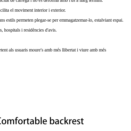
pacitat de càrrega i no es deforma amb l'ús a llarg termini.
lita el moviment interior i exterior.
uns estils permeten plegar-se per emmagatzemar-lo, estalviant espai.
, hospitals i residències d'avis.
metent als usuaris moure's amb més llibertat i viure amb més