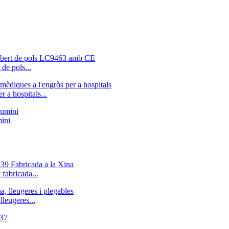
de pols...
 a hospitals...
mini
 fabricada...
leugeres...