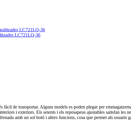
aralitzades LC721LQ-36
e i és fàcil de transportar. Alguns models es poden plegar per emmagatzem
nteriors i exteriors. Els seients i els reposapeus ajustables satisfan les 
nada amb un sol botó i altres funcions, cosa que permet als usuaris gaud